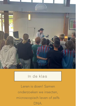
In de klas
Leren is doen! Samen
onderzoeken we insecten,
microscopisch leven of zelfs
DNA.